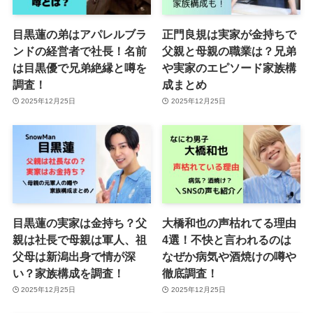
目黒蓮の弟はアパレルブラ
正門良規は実家が金持ちで
ンドの経営者で社長！名前
父親と母親の職業は？兄弟
は目黒優で兄弟絶縁と噂を
や実家のエピソード家族構
調査！
成まとめ
2025年12月25日
2025年12月25日
目黒蓮の実家は金持ち？父
大橋和也の声枯れてる理由
親は社長で母親は軍人、祖
4選！不快と言われるのは
父母は新潟出身で情が深
なぜか病気や酒焼けの噂や
い？家族構成を調査！
徹底調査！
2025年12月25日
2025年12月25日