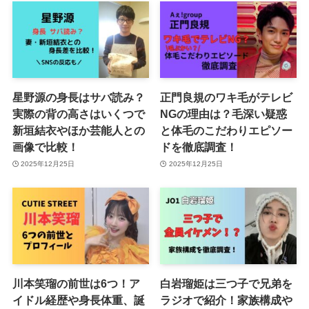
星野源の身長はサバ読み？
正門良規のワキ毛がテレビ
実際の背の高さはいくつで
NGの理由は？毛深い疑惑
新垣結衣やほか芸能人との
と体毛のこだわりエピソー
画像で比較！
ドを徹底調査！
2025年12月25日
2025年12月25日
川本笑瑠の前世は6つ！ア
白岩瑠姫は三つ子で兄弟を
イドル経歴や身長体重、誕
ラジオで紹介！家族構成や