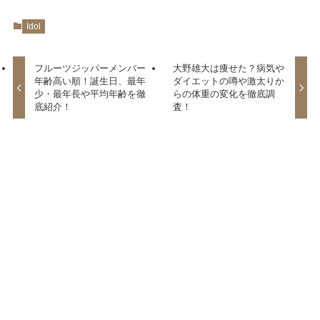
Idol
フルーツジッパーメンバー
大野雄大は痩せた？病気や
年齢高い順！誕生日、最年
ダイエットの噂や激太りか
少・最年長や平均年齢を徹
らの体重の変化を徹底調
底紹介！
査！