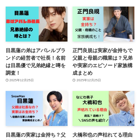
目黒蓮の弟はアパレルブラ
正門良規は実家が金持ちで
ンドの経営者で社長！名前
父親と母親の職業は？兄弟
は目黒優で兄弟絶縁と噂を
や実家のエピソード家族構
調査！
成まとめ
2025年12月25日
2025年12月25日
目黒蓮の実家は金持ち？父
大橋和也の声枯れてる理由