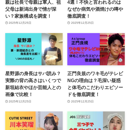
親は社長で母親は軍人、祖
4選！不快と言われるのは
父母は新潟出身で情が深
なぜか病気や酒焼けの噂や
い？家族構成を調査！
徹底調査！
2025年12月25日
2025年12月25日
星野源の身長はサバ読み？
正門良規のワキ毛がテレビ
実際の背の高さはいくつで
NGの理由は？毛深い疑惑
新垣結衣やほか芸能人との
と体毛のこだわりエピソー
画像で比較！
ドを徹底調査！
2025年12月25日
2025年12月25日