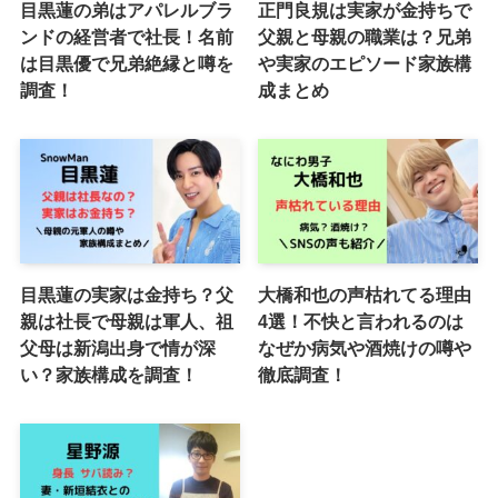
目黒蓮の弟はアパレルブラ
正門良規は実家が金持ちで
ンドの経営者で社長！名前
父親と母親の職業は？兄弟
は目黒優で兄弟絶縁と噂を
や実家のエピソード家族構
調査！
成まとめ
目黒蓮の実家は金持ち？父
大橋和也の声枯れてる理由
親は社長で母親は軍人、祖
4選！不快と言われるのは
父母は新潟出身で情が深
なぜか病気や酒焼けの噂や
い？家族構成を調査！
徹底調査！