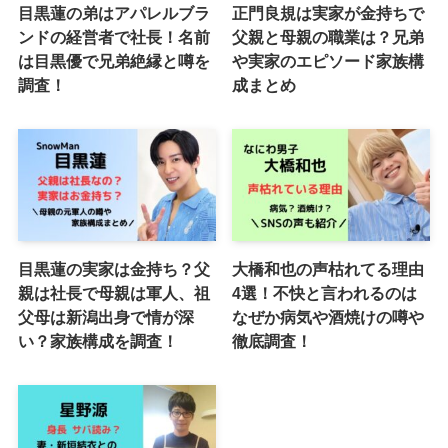
目黒蓮の弟はアパレルブラ
正門良規は実家が金持ちで
ンドの経営者で社長！名前
父親と母親の職業は？兄弟
は目黒優で兄弟絶縁と噂を
や実家のエピソード家族構
調査！
成まとめ
目黒蓮の実家は金持ち？父
大橋和也の声枯れてる理由
親は社長で母親は軍人、祖
4選！不快と言われるのは
父母は新潟出身で情が深
なぜか病気や酒焼けの噂や
い？家族構成を調査！
徹底調査！