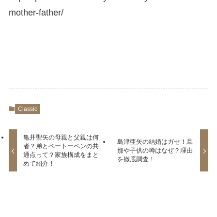
mother-father/
Classic
亀井聖矢の母親と父親は何
島津亜矢の結婚はガセ！旦
者？弟とベートーベンの共
那や子供の噂はなぜ？理由
通点って？家族構成をまと
を徹底調査！
めて紹介！